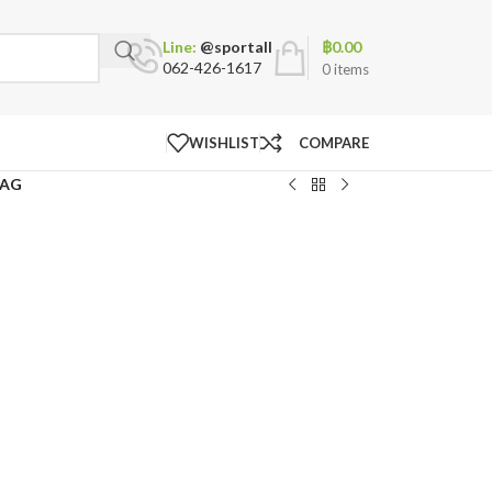
฿
0.00
Line:
@sportall
062-426-1617
0
items
WISHLIST
COMPARE
BAG