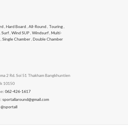
rd
,
Hard Board
,
All-Round
,
Touring
,
,
Surf
,
Wind SUP
,
Windsurf
,
Multi-
,
Single Chamber
,
Double Chamber
ma 2 Rd. Soi 51 Thakham Bangkhuntien
k 10150
e:
062-426-1617
l:
sportallaround@gmail.com
:
@sportall