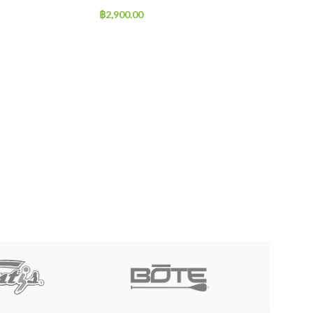
฿
2,900.00
AZTRON LIBRA