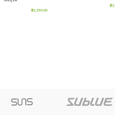
เสื้อชูชีพ
฿
2
฿
1,390.00