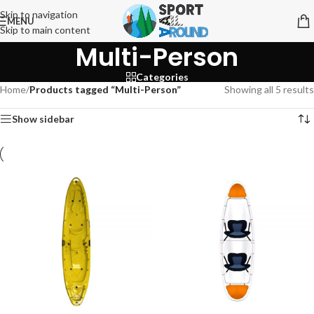
Skip to navigation
MENU
Skip to main content
Multi-Person
Categories
Home
/
Products tagged “Multi-Person”
Showing all 5 results
Show sidebar